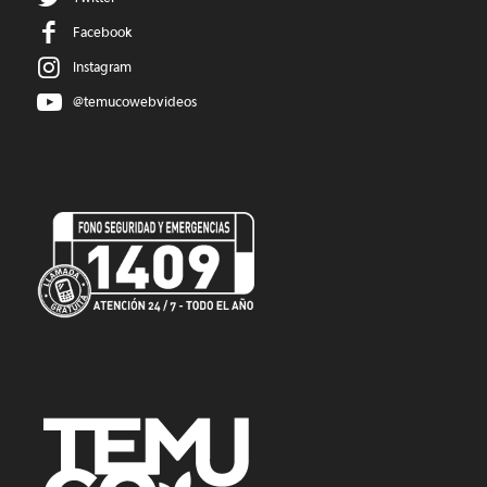
Facebook
Instagram
@temucowebvideos