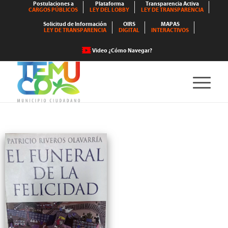
Postulaciones a
Plataforma
Transparencia Activa
CARGOS PÚBLICOS
LEY DEL LOBBY
LEY DE TRANSPARENCIA
Solicitud de Información
OIRS
MAPAS
LEY DE TRANSPARENCIA
DIGITAL
INTERACTIVOS
Video ¿Cómo Navegar?