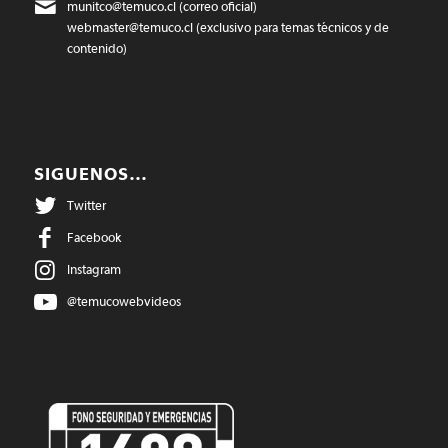
munitco@temuco.cl
(correo oficial)
webmaster@temuco.cl
(exclusivo para temas técnicos y de
contenido)
SIGUENOS…
Twitter
Facebook
Instagram
@temucowebvideos