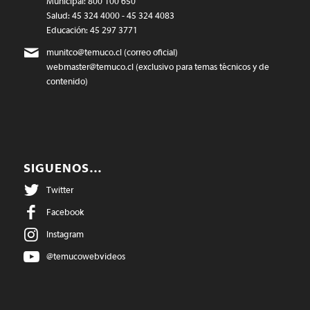
Municipal: 800 100 650
Salud: 45 324 4000 - 45 324 4083
Educación: 45 297 3771
munitco@temuco.cl
(correo oficial)
webmaster@temuco.cl
(exclusivo para temas técnicos y de
contenido)
SIGUENOS…
Twitter
Facebook
Instagram
@temucowebvideos