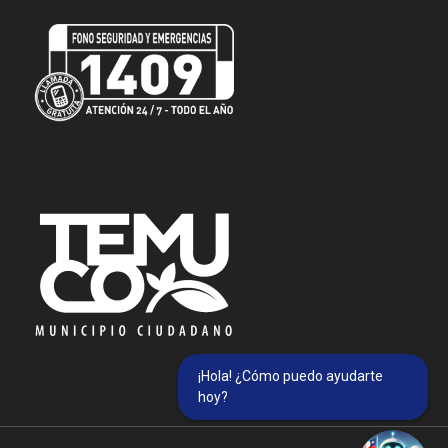
¡Hola! ¿Cómo puedo ayudarte
hoy?