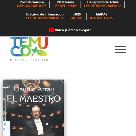
Postulaciones a
Plataforma
Transparencia Activa
CARGOS PÚBLICOS
LEY DEL LOBBY
LEY DE TRANSPARENCIA
Solicitud de Información
OIRS
MAPAS
LEY DE TRANSPARENCIA
DIGITAL
INTERACTIVOS
Video ¿Cómo Navegar?