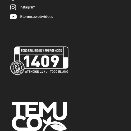
Instagram
@temucowebvideos