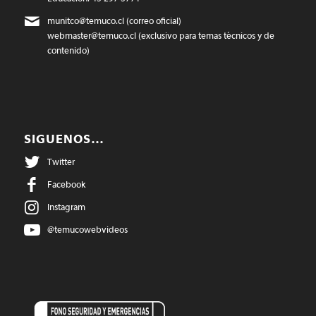
munitco@temuco.cl
(correo oficial)
webmaster@temuco.cl
(exclusivo para temas técnicos y de
contenido)
SIGUENOS…
Twitter
Facebook
Instagram
@temucowebvideos