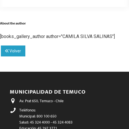
About the author
[books_gallery_author author="CAMILA SILVA SALINAS"]
Volver
MUNICIPALIDAD DE TEMUCO
Av. Prat 650, Temuco - Chile
Teléfonos:
Municipal: 800 100 650
Salud: 45 324 4000 - 45 324 4083
Educación: 45 297 3771