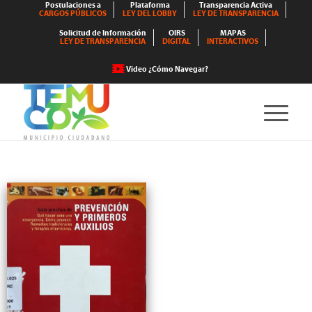
Postulaciones a
Plataforma
Transparencia Activa
CARGOS PÚBLICOS
LEY DEL LOBBY
LEY DE TRANSPARENCIA
Solicitud de Información
OIRS
MAPAS
LEY DE TRANSPARENCIA
DIGITAL
INTERACTIVOS
Video ¿Cómo Navegar?