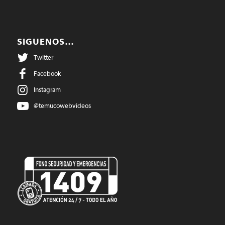
SIGUENOS…
Twitter
Facebook
Instagram
@temucowebvideos