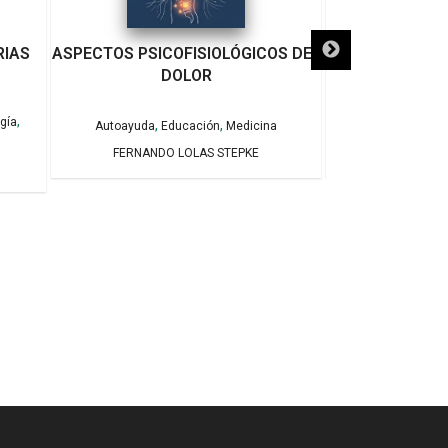
RIAS
ASPECTOS PSICOFISIOLÓGICOS DEL
VIOLENC
DOLOR
,
ogía
,
,
,
Autoayuda
Educación
Medicina
Autoayuda
FERNANDO LOLAS STEPKE
CHRIST