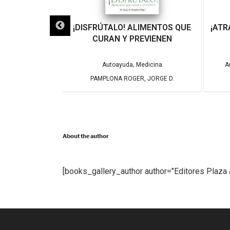
LO QUE VEINTE
¡DISFRÚTALO! ALIMENTOS QUE
¡ATR
EÑARON A UN
CURAN Y PREVIENEN
VIOLENCIA DE
RO
,
Autoayuda
Medicina
A
PAMPLONA ROGER, JORGE D.
tura General
NTSERRAT
About the author
[books_gallery_author author="Editores Plaza