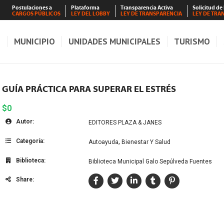
Postulaciones a
Plataforma
Transparencia Activa
Solicitud de
CARGOS PÚBLICOS
LEY DEL LOBBY
LEY DE TRANSPARENCIA
LEY DE TRA
S
MUNICIPIO
UNIDADES MUNICIPALES
TURISMO
GUÍA PRÁCTICA PARA SUPERAR EL ESTRÉS
$0
Autor:
EDITORES PLAZA & JANES
Categoría:
,
Autoayuda
Bienestar Y Salud
Biblioteca:
Biblioteca Municipal Galo Sepúlveda Fuentes
Share: