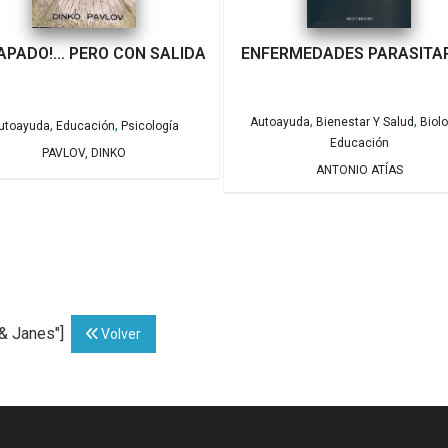
APADO!… PERO CON SALIDA
ENFERMEDADES PARASITA
,
,
Autoayuda
Bienestar Y Salud
Biol
,
,
utoayuda
Educación
Psicología
Educación
PAVLOV, DINKO
ANTONIO ATÍAS
 & Janes"]
Volver