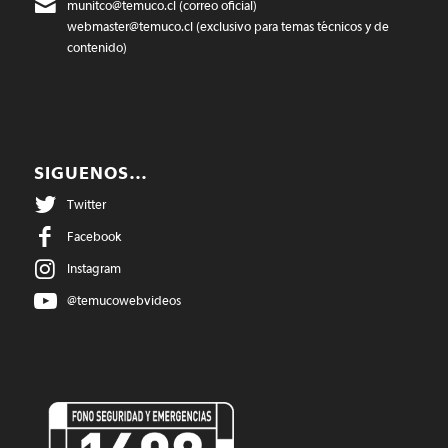
munitco@temuco.cl
(correo oficial)
webmaster@temuco.cl
(exclusivo para temas técnicos y de
contenido)
SIGUENOS…
Twitter
Facebook
Instagram
@temucowebvideos