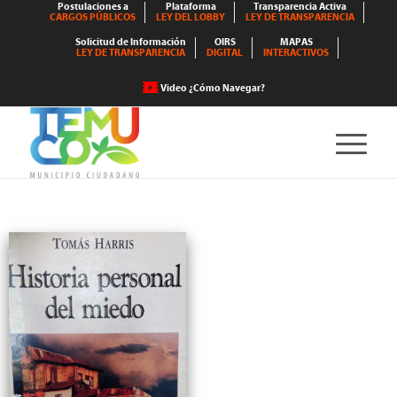
Postulaciones a
Plataforma
Transparencia Activa
CARGOS PÚBLICOS
LEY DEL LOBBY
LEY DE TRANSPARENCIA
Solicitud de Información
OIRS
MAPAS
LEY DE TRANSPARENCIA
DIGITAL
INTERACTIVOS
Video ¿Cómo Navegar?