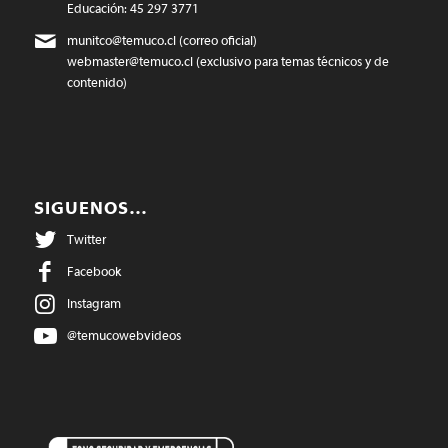
Educación: 45 297 3771
munitco@temuco.cl
(correo oficial)
webmaster@temuco.cl
(exclusivo para temas técnicos y de
contenido)
SIGUENOS…
Twitter
Facebook
Instagram
@temucowebvideos