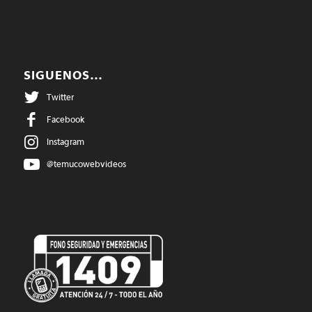
SIGUENOS…
Twitter
Facebook
Instagram
@temucowebvideos