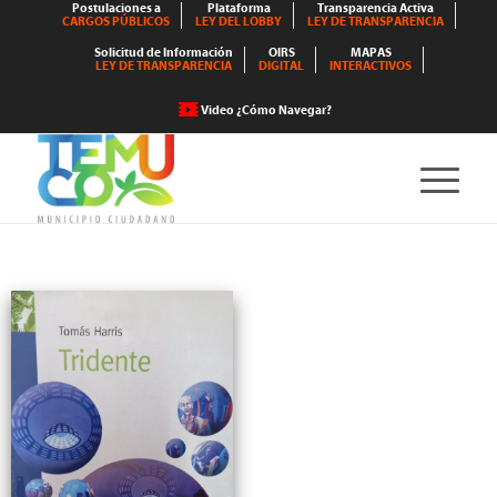
Postulaciones a
Plataforma
Transparencia Activa
CARGOS PÚBLICOS
LEY DEL LOBBY
LEY DE TRANSPARENCIA
Solicitud de Información
OIRS
MAPAS
LEY DE TRANSPARENCIA
DIGITAL
INTERACTIVOS
Video ¿Cómo Navegar?