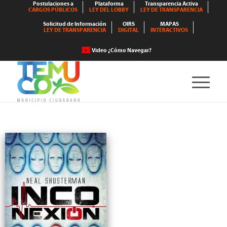
Postulaciones a
Plataforma
Transparencia Activa
CARGOS PÚBLICOS
LEY DEL LOBBY
LEY DE TRANSPARENCIA
Solicitud de Información
OIRS
MAPAS
LEY DE TRANSPARENCIA
DIGITAL
INTERACTIVOS
Video ¿Cómo Navegar?