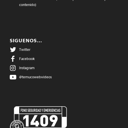
contenido)
SIGUENOS…
Twitter
Facebook
Instagram
@temucowebvideos