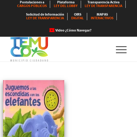
Postulaciones a
Plataforma
Transparencia Activa
CARGOS PÚBLICOS
LEY DEL LOBBY
LEY DE TRANSPARENCIA
Solicitud de Información
OIRS
MAPAS
LEY DE TRANSPARENCIA
DIGITAL
INTERACTIVOS
Video ¿Cómo Navegar?