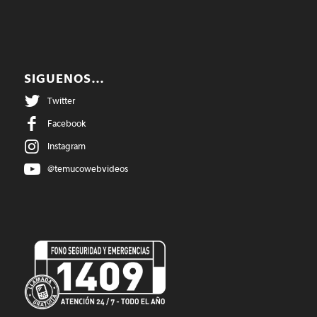
SIGUENOS…
Twitter
Facebook
Instagram
@temucowebvideos