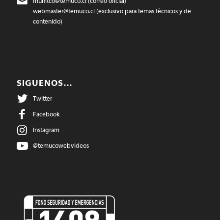
munitco@temuco.cl
(correo oficial)
webmaster@temuco.cl
(exclusivo para temas técnicos y de
contenido)
SIGUENOS…
Twitter
Facebook
Instagram
@temucowebvideos