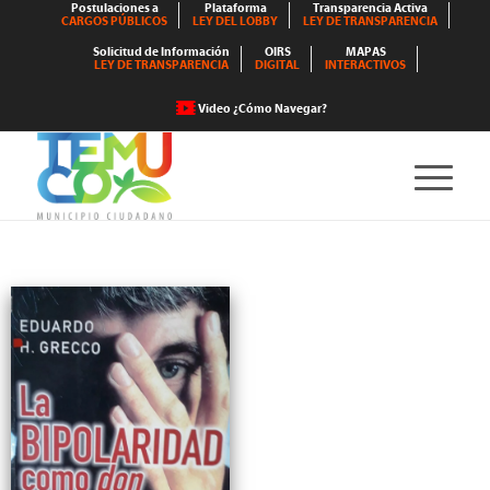
Postulaciones a
Plataforma
Transparencia Activa
CARGOS PÚBLICOS
LEY DEL LOBBY
LEY DE TRANSPARENCIA
Solicitud de Información
OIRS
MAPAS
LEY DE TRANSPARENCIA
DIGITAL
INTERACTIVOS
Video ¿Cómo Navegar?