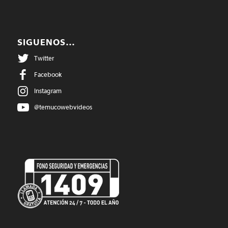
SIGUENOS…
Twitter
Facebook
Instagram
@temucowebvideos