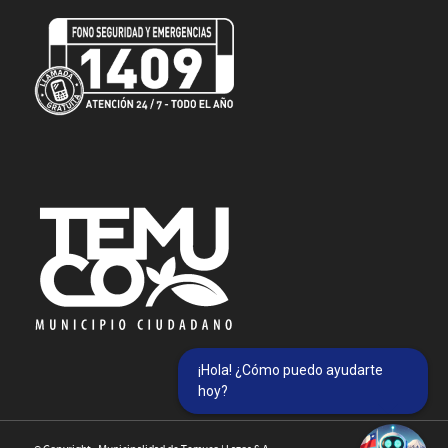
¡Hola! ¿Cómo puedo ayudarte
hoy?