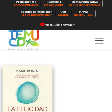
Postulaciones a
Plataforma
Transparencia Activa
CARGOS PÚBLICOS
LEY DEL LOBBY
LEY DE TRANSPARENCIA
Solicitud de Información
OIRS
MAPAS
LEY DE TRANSPARENCIA
DIGITAL
INTERACTIVOS
Video ¿Cómo Navegar?