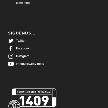
contenido)
SIGUENOS…
Twitter
Facebook
Instagram
@temucowebvideos