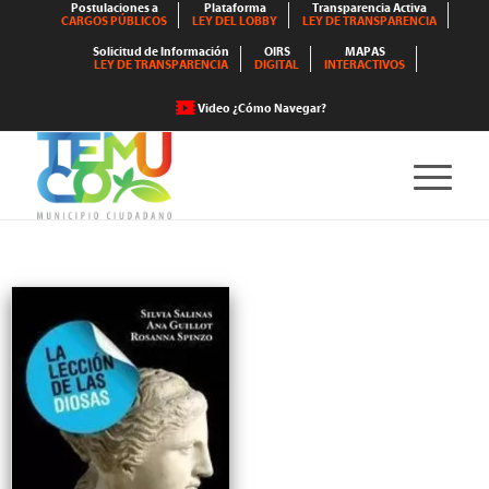
Postulaciones a
Plataforma
Transparencia Activa
CARGOS PÚBLICOS
LEY DEL LOBBY
LEY DE TRANSPARENCIA
Solicitud de Información
OIRS
MAPAS
LEY DE TRANSPARENCIA
DIGITAL
INTERACTIVOS
Video ¿Cómo Navegar?