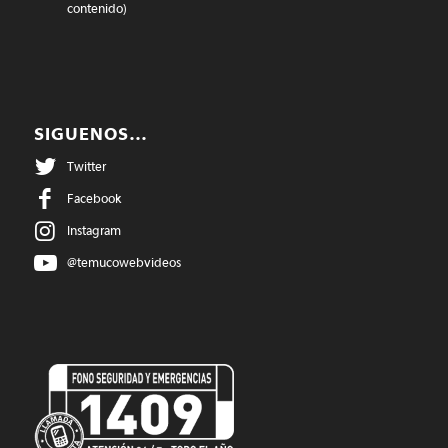
contenido)
SIGUENOS…
Twitter
Facebook
Instagram
@temucowebvideos