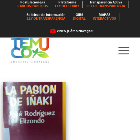
Postulaciones a
Plataforma
Transparencia Activa
CARGOS PÚBLICOS
LEY DEL LOBBY
LEY DE TRANSPARENCIA
Solicitud de Información
OIRS
MAPAS
LEY DE TRANSPARENCIA
DIGITAL
INTERACTIVOS
Video ¿Cómo Navegar?