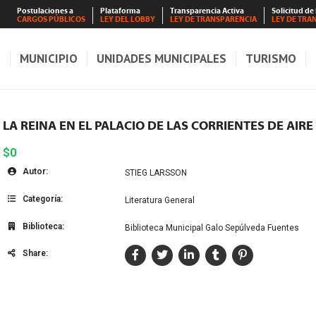
Postulaciones a
Plataforma
Transparencia Activa
Solicitud de
CARGOS PÚBLICOS
LEY DEL LOBBY
LEY DE TRANSPARENCIA
LEY DE TRA
S
MUNICIPIO
UNIDADES MUNICIPALES
TURISMO
LA REINA EN EL PALACIO DE LAS CORRIENTES DE AIRE
$0
Autor:
STIEG LARSSON
Categoría:
Literatura General
Biblioteca:
Biblioteca Municipal Galo Sepúlveda Fuentes
Share: