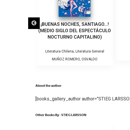
LO QUE VEINTE
¡BUENAS NOCHES, SANTIAGO…!
EÑARON A UN
(MEDIO SIGLO DEL ESPECTÁCULO
VIOLENCIA DE
NOCTURNO CAPITALINO)
RO
,
Literatura Chilena
Literatura General
tura General
MUÑOZ ROMERO, OSVALDO
NTSERRAT
About the author
[books_gallery_author author="STIEG LARSSO
Other Books By - STIEG LARSSON