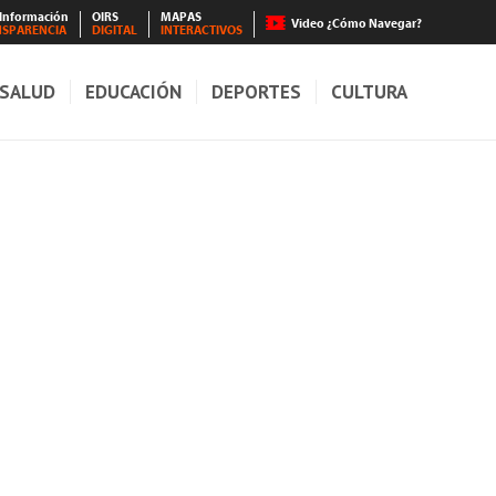
 Información
OIRS
MAPAS
Video ¿Cómo Navegar?
NSPARENCIA
DIGITAL
INTERACTIVOS
SALUD
EDUCACIÓN
DEPORTES
CULTURA