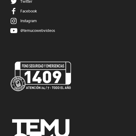
Twitter
Facebook
Instagram
@temucowebvideos