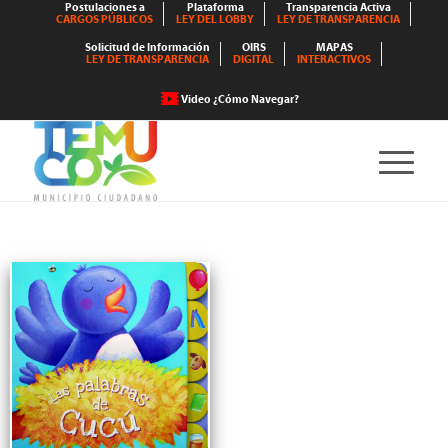
Postulaciones a
Plataforma
Transparencia Activa
CARGOS PÚBLICOS
LEY DEL LOBBY
LEY DE TRANSPARENCIA
Solicitud de Información
OIRS
MAPAS
LEY DE TRANSPARENCIA
DIGITAL
INTERACTIVOS
Video ¿Cómo Navegar?