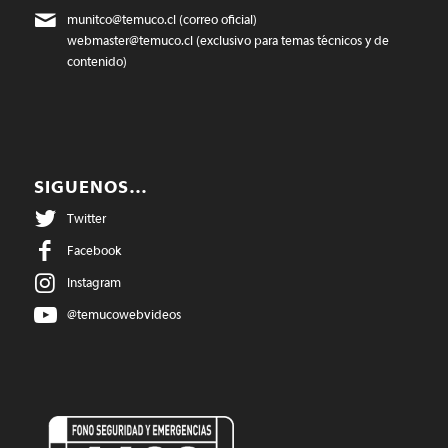
munitco@temuco.cl
(correo oficial)
webmaster@temuco.cl
(exclusivo para temas técnicos y de
contenido)
SIGUENOS…
Twitter
Facebook
Instagram
@temucowebvideos