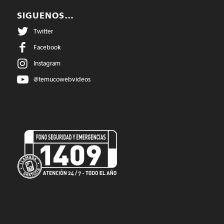
SIGUENOS…
Twitter
Facebook
Instagram
@temucowebvideos