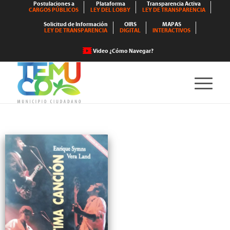
Postulaciones a
Plataforma
Transparencia Activa
CARGOS PÚBLICOS
LEY DEL LOBBY
LEY DE TRANSPARENCIA
Solicitud de Información
OIRS
MAPAS
LEY DE TRANSPARENCIA
DIGITAL
INTERACTIVOS
Video ¿Cómo Navegar?