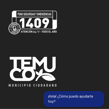
¡Hola! ¿Cómo puedo ayudarte
hoy?