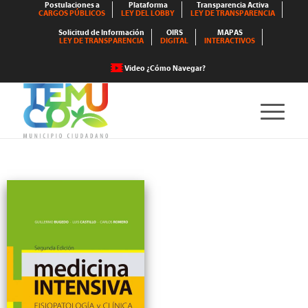
Postulaciones a
Plataforma
Transparencia Activa
CARGOS PÚBLICOS
LEY DEL LOBBY
LEY DE TRANSPARENCIA
Solicitud de Información
OIRS
MAPAS
LEY DE TRANSPARENCIA
DIGITAL
INTERACTIVOS
Video ¿Cómo Navegar?