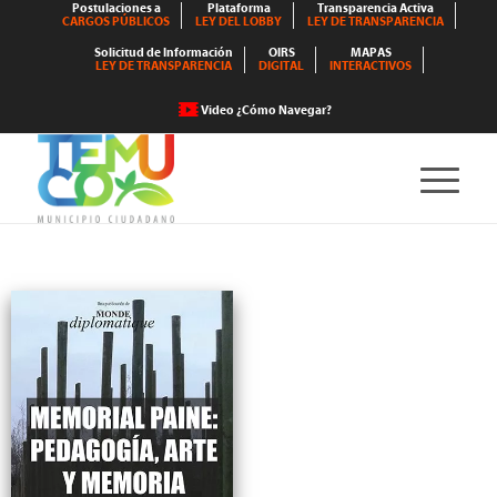
Postulaciones a
Plataforma
Transparencia Activa
CARGOS PÚBLICOS
LEY DEL LOBBY
LEY DE TRANSPARENCIA
Solicitud de Información
OIRS
MAPAS
LEY DE TRANSPARENCIA
DIGITAL
INTERACTIVOS
Video ¿Cómo Navegar?