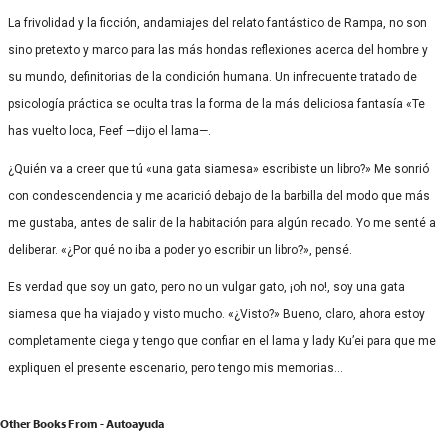
La frivolidad y la ficción, andamiajes del relato fantástico de Rampa, no son
sino pretexto y marco para las más hondas reflexiones acerca del hombre y
su mundo, definitorias de la condición humana. Un infrecuente tratado de
psicología práctica se oculta tras la forma de la más deliciosa fantasía «Te
has vuelto loca, Feef —dijo el lama—.
¿Quién va a creer que tú «una gata siamesa» escribiste un libro?» Me sonrió
con condescendencia y me acarició debajo de la barbilla del modo que más
me gustaba, antes de salir de la habitación para algún recado. Yo me senté a
deliberar. «¿Por qué no iba a poder yo escribir un libro?», pensé.
Es verdad que soy un gato, pero no un vulgar gato, ¡oh no!, soy una gata
siamesa que ha viajado y visto mucho. «¿Visto?» Bueno, claro, ahora estoy
completamente ciega y tengo que confiar en el lama y lady Ku’ei para que me
expliquen el presente escenario, pero tengo mis memorias…
Other Books From - Autoayuda