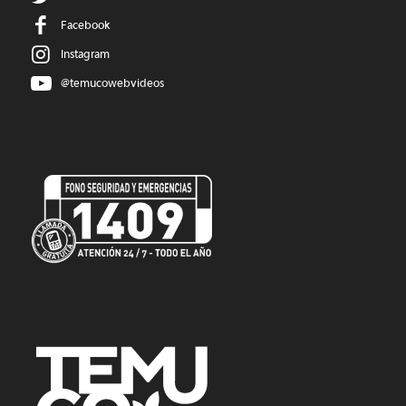
Facebook
Instagram
@temucowebvideos