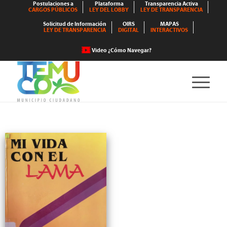
Postulaciones a
Plataforma
Transparencia Activa
CARGOS PÚBLICOS
LEY DEL LOBBY
LEY DE TRANSPARENCIA
Solicitud de Información
OIRS
MAPAS
LEY DE TRANSPARENCIA
DIGITAL
INTERACTIVOS
Video ¿Cómo Navegar?