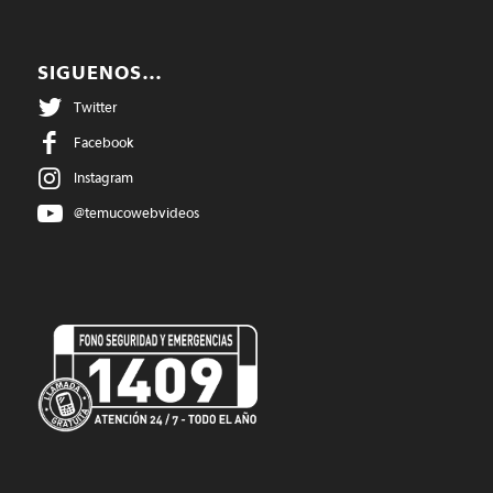
SIGUENOS…
Twitter
Facebook
Instagram
@temucowebvideos