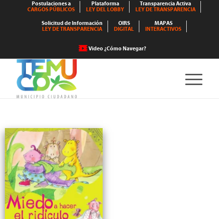
Postulaciones a
Plataforma
Transparencia Activa
CARGOS PÚBLICOS
LEY DEL LOBBY
LEY DE TRANSPARENCIA
Solicitud de Información
OIRS
MAPAS
LEY DE TRANSPARENCIA
DIGITAL
INTERACTIVOS
Video ¿Cómo Navegar?