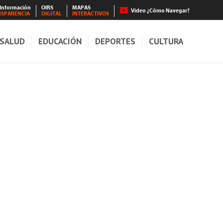
 Información
OIRS
MAPAS
Video ¿Cómo Navegar?
NSPARENCIA
DIGITAL
INTERACTIVOS
SALUD
EDUCACIÓN
DEPORTES
CULTURA