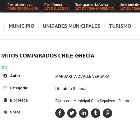
Postulaciones a
Plataforma
Transparencia Activa
Solicitud de
CARGOS PÚBLICOS
LEY DEL LOBBY
LEY DE TRANSPARENCIA
LEY DE TRA
S
MUNICIPIO
UNIDADES MUNICIPALES
TURISMO
MITOS COMPARADOS CHILE-GRECIA
$0
Autor:
MARGARITA OVALLE VERGARA
Categoría:
Literatura General
Biblioteca:
Biblioteca Municipal Galo Sepúlveda Fuentes
Share: