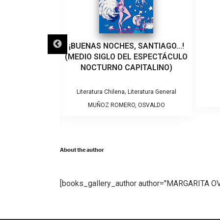
LO QUE VEINTE
¡BUENAS NOCHES, SANTIAGO…!
EÑARON A UN
(MEDIO SIGLO DEL ESPECTÁCULO
VIOLENCIA DE
NOCTURNO CAPITALINO)
RO
,
Literatura Chilena
Literatura General
tura General
MUÑOZ ROMERO, OSVALDO
NTSERRAT
About the author
[books_gallery_author author="MARGARITA 