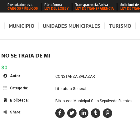
Postulaciones a
Plataforma
Transparencia Activa
Solicitud de
CARGOS PÚBLICOS
LEY DEL LOBBY
LEY DE TRANSPARENCIA
LEY DE TRA
S
MUNICIPIO
UNIDADES MUNICIPALES
TURISMO
NO SE TRATA DE MI
$0
Autor:
CONSTANZA SALAZAR
Categoría:
Literatura General
Biblioteca:
Biblioteca Municipal Galo Sepúlveda Fuentes
Share: