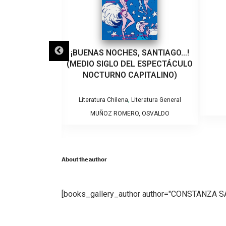
LO QUE VEINTE
¡BUENAS NOCHES, SANTIAGO…!
EÑARON A UN
(MEDIO SIGLO DEL ESPECTÁCULO
VIOLENCIA DE
NOCTURNO CAPITALINO)
RO
,
Literatura Chilena
Literatura General
tura General
MUÑOZ ROMERO, OSVALDO
NTSERRAT
About the author
[books_gallery_author author="CONSTANZA 