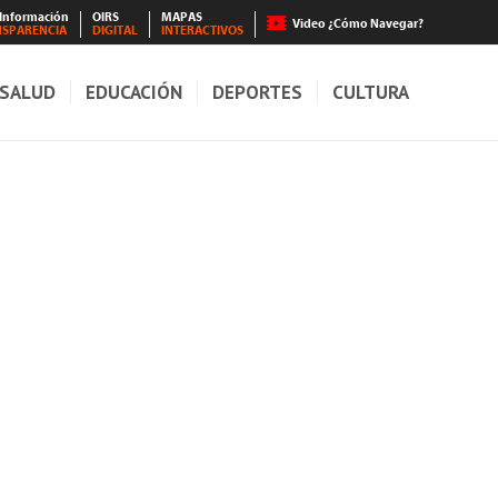
 Información
OIRS
MAPAS
Video ¿Cómo Navegar?
NSPARENCIA
DIGITAL
INTERACTIVOS
SALUD
EDUCACIÓN
DEPORTES
CULTURA