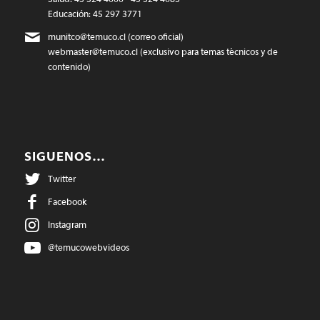
Educación: 45 297 3771
munitco@temuco.cl
(correo oficial)
webmaster@temuco.cl
(exclusivo para temas técnicos y de
contenido)
SIGUENOS…
Twitter
Facebook
Instagram
@temucowebvideos