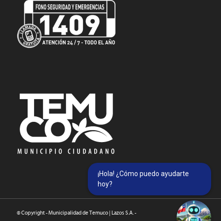
¡Hola! ¿Cómo puedo ayudarte
hoy?
© Copyright - Municipalidad de Temuco | Lazos S.A. -