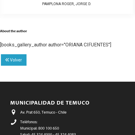
PAMPLONA ROGER, JORGE D.
About the author
[books_gallery_author author="ORIANA CIFUENTES"]
Volver
MUNICIPALIDAD DE TEMUCO
Av. Prat 650, Temuco - Chile
Teléfonos:
Municipal: 800 100 650
Salud: 45 324 4000 - 45 324 4083