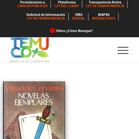
Postulaciones a
Plataforma
Transparencia Activa
CARGOS PÚBLICOS
LEY DEL LOBBY
LEY DE TRANSPARENCIA
Solicitud de Información
OIRS
MAPAS
LEY DE TRANSPARENCIA
DIGITAL
INTERACTIVOS
Video ¿Cómo Navegar?