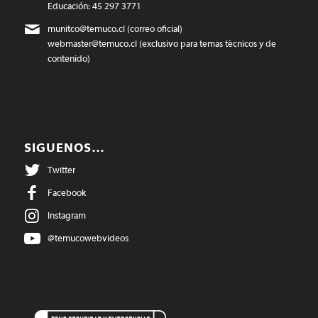
Educación: 45 297 3771
munitco@temuco.cl
(correo oficial)
webmaster@temuco.cl
(exclusivo para temas técnicos y de
contenido)
SIGUENOS…
Twitter
Facebook
Instagram
@temucowebvideos