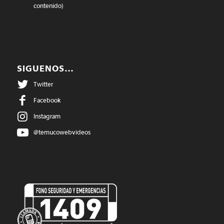
contenido)
SIGUENOS…
Twitter
Facebook
Instagram
@temucowebvideos