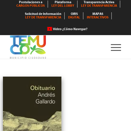
Postulaciones a
Plataforma
Transparencia Activa
CARGOS PÚBLICOS
LEY DEL LOBBY
LEY DE TRANSPARENCIA
Solicitud de Información
OIRS
MAPAS
LEY DE TRANSPARENCIA
DIGITAL
INTERACTIVOS
Video ¿Cómo Navegar?