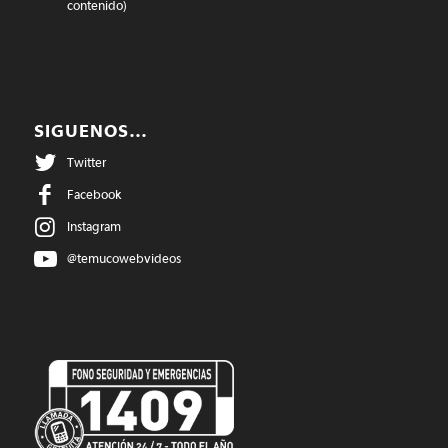
contenido)
SIGUENOS…
Twitter
Facebook
Instagram
@temucowebvideos