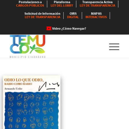
Postulaciones a
Plataforma
Transparencia Activa
CARGOS PÚBLICOS
LEY DEL LOBBY
LEY DE TRANSPARENCIA
Solicitud de Información
OIRS
MAPAS
LEY DE TRANSPARENCIA
DIGITAL
INTERACTIVOS
Video ¿Cómo Navegar?