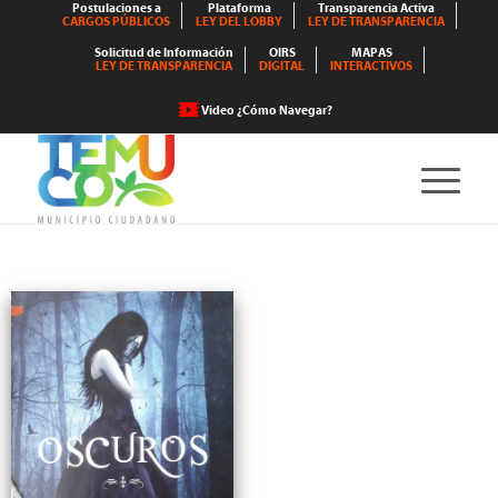
Postulaciones a
Plataforma
Transparencia Activa
CARGOS PÚBLICOS
LEY DEL LOBBY
LEY DE TRANSPARENCIA
Solicitud de Información
OIRS
MAPAS
LEY DE TRANSPARENCIA
DIGITAL
INTERACTIVOS
Video ¿Cómo Navegar?