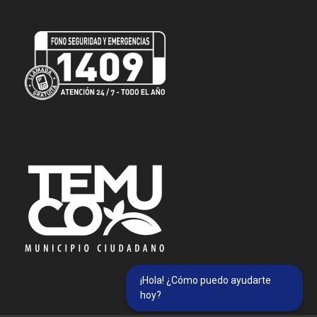
¡Hola! ¿Cómo puedo ayudarte
hoy?