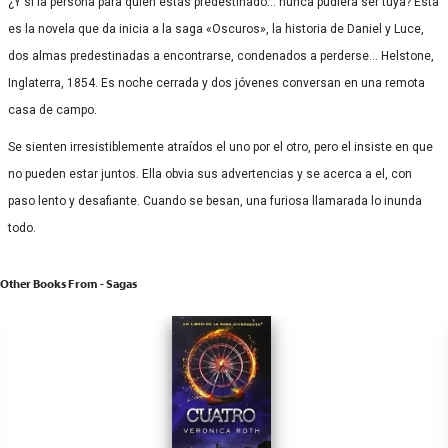
¿Y si la persona para quien estás predestinado… nunca pudiera ser tuya? Esta
es la novela que da inicia a la saga «Oscuros», la historia de Daniel y Luce,
dos almas predestinadas a encontrarse, condenados a perderse… Helstone,
Inglaterra, 1854. Es noche cerrada y dos jóvenes conversan en una remota
casa de campo.
Se sienten irresistiblemente atraídos el uno por el otro, pero el insiste en que
no pueden estar juntos. Ella obvia sus advertencias y se acerca a el, con
paso lento y desafiante. Cuando se besan, una furiosa llamarada lo inunda
todo.
Other Books From - Sagas