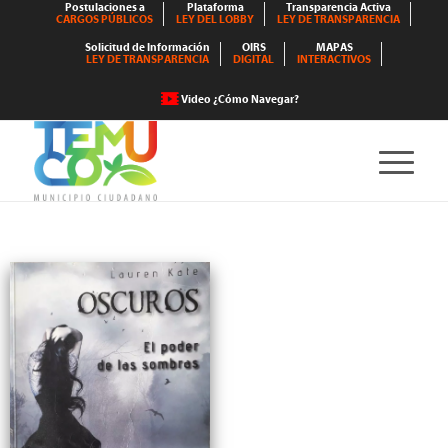
Postulaciones a
Plataforma
Transparencia Activa
CARGOS PÚBLICOS
LEY DEL LOBBY
LEY DE TRANSPARENCIA
Solicitud de Información
OIRS
MAPAS
LEY DE TRANSPARENCIA
DIGITAL
INTERACTIVOS
Video ¿Cómo Navegar?