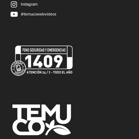
Instagram
@temucowebvideos