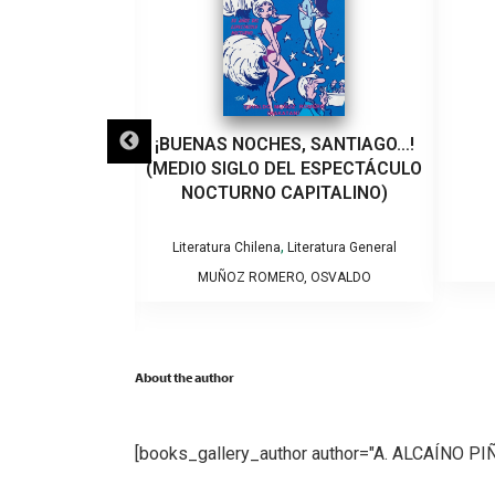
LO QUE VEINTE
¡BUENAS NOCHES, SANTIAGO…!
EÑARON A UN
(MEDIO SIGLO DEL ESPECTÁCULO
VIOLENCIA DE
NOCTURNO CAPITALINO)
RO
,
Literatura Chilena
Literatura General
tura General
MUÑOZ ROMERO, OSVALDO
NTSERRAT
About the author
[books_gallery_author author="A. ALCAÍNO PI