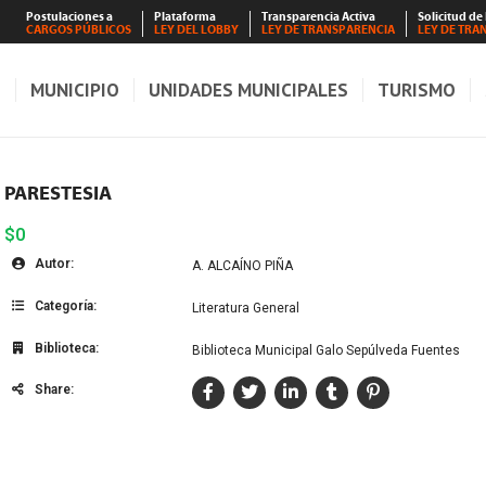
Postulaciones a
Plataforma
Transparencia Activa
Solicitud de
CARGOS PÚBLICOS
LEY DEL LOBBY
LEY DE TRANSPARENCIA
LEY DE TRA
S
MUNICIPIO
UNIDADES MUNICIPALES
TURISMO
PARESTESIA
$0
Autor:
A. ALCAÍNO PIÑA
Categoría:
Literatura General
Biblioteca:
Biblioteca Municipal Galo Sepúlveda Fuentes
Share: