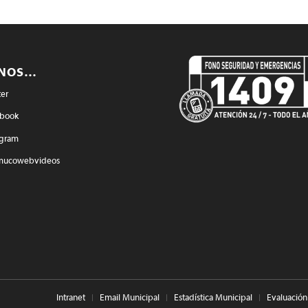
ENOS…
ter
book
agram
mucowebvideos
Intranet
Email Municipal
Estadística Municipal
Evaluación