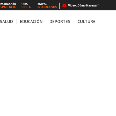
 Información
OIRS
MAPAS
Video ¿Cómo Navegar?
NSPARENCIA
DIGITAL
INTERACTIVOS
SALUD
EDUCACIÓN
DEPORTES
CULTURA