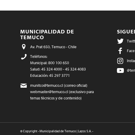
MUNICIPALIDAD DE
SIGU
TEMUCO
Twit
Av. Prat 650, Temuco - Chile
Face
Teléfonos:
Inst
Municipal: 800 100 650
Salud: 45 324 4000 - 45 324 4083
@te
Educación: 45 297 3771
munitco@temuco.cl
(correo oficial)
webmaster@temuco.cl
(exclusivo para
temas técnicos y de contenido)
© Copyright - Municipalidad de Temuco | Lazos S.A. -