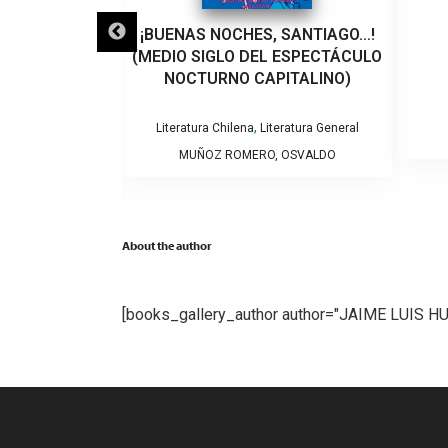
LO QUE VEINTE
¡BUENAS NOCHES, SANTIAGO…!
EÑARON A UN
(MEDIO SIGLO DEL ESPECTÁCULO
VIOLENCIA DE
NOCTURNO CAPITALINO)
RO
,
Literatura Chilena
Literatura General
tura General
MUÑOZ ROMERO, OSVALDO
NTSERRAT
About the author
[books_gallery_author author="JAIME LUIS 