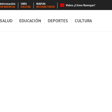
 Información
OIRS
MAPAS
Video ¿Cómo Navegar?
NSPARENCIA
DIGITAL
INTERACTIVOS
SALUD
EDUCACIÓN
DEPORTES
CULTURA