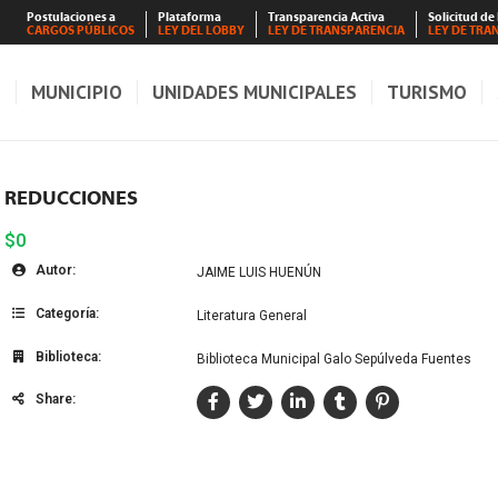
Postulaciones a
Plataforma
Transparencia Activa
Solicitud de
CARGOS PÚBLICOS
LEY DEL LOBBY
LEY DE TRANSPARENCIA
LEY DE TRA
S
MUNICIPIO
UNIDADES MUNICIPALES
TURISMO
REDUCCIONES
$0
Autor:
JAIME LUIS HUENÚN
Categoría:
Literatura General
Biblioteca:
Biblioteca Municipal Galo Sepúlveda Fuentes
Share: