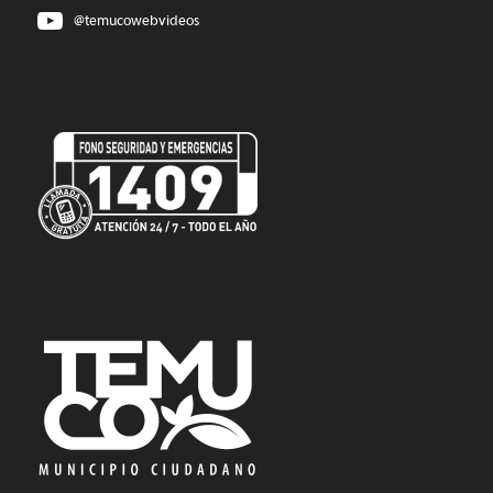
@temucowebvideos