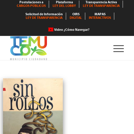
Postulaciones a
Plataforma
Transparencia Activa
CARGOS PÚBLICOS
LEY DEL LOBBY
LEY DE TRANSPARENCIA
Solicitud de Información
OIRS
MAPAS
LEY DE TRANSPARENCIA
DIGITAL
INTERACTIVOS
Video ¿Cómo Navegar?