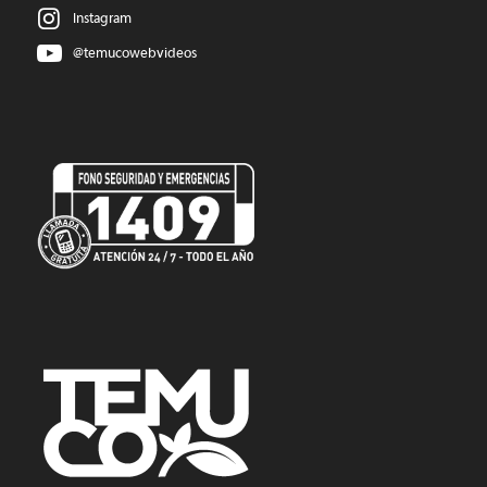
Instagram
@temucowebvideos