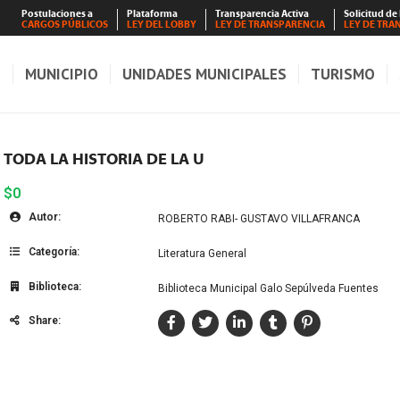
Postulaciones a
Plataforma
Transparencia Activa
Solicitud de
CARGOS PÚBLICOS
LEY DEL LOBBY
LEY DE TRANSPARENCIA
LEY DE TRA
S
MUNICIPIO
UNIDADES MUNICIPALES
TURISMO
TODA LA HISTORIA DE LA U
$0
Autor:
ROBERTO RABI- GUSTAVO VILLAFRANCA
Categoría:
Literatura General
Biblioteca:
Biblioteca Municipal Galo Sepúlveda Fuentes
Share: