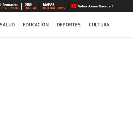
 Información
OIRS
MAPAS
Video ¿Cómo Navegar?
NSPARENCIA
DIGITAL
INTERACTIVOS
SALUD
EDUCACIÓN
DEPORTES
CULTURA