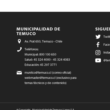
MUNICIPALIDAD DE
SIGU
TEMUCO
Twit
Av. Prat 650, Temuco - Chile
Face
Teléfonos:
Inst
Municipal: 800 100 650
Salud: 45 324 4000 - 45 324 4083
@te
Educación: 45 297 3771
munitco@temuco.cl
(correo oficial)
webmaster@temuco.cl
(exclusivo para
temas técnicos y de contenido)
© Copyright - Municipalidad de Temuco | Lazos S.A. -