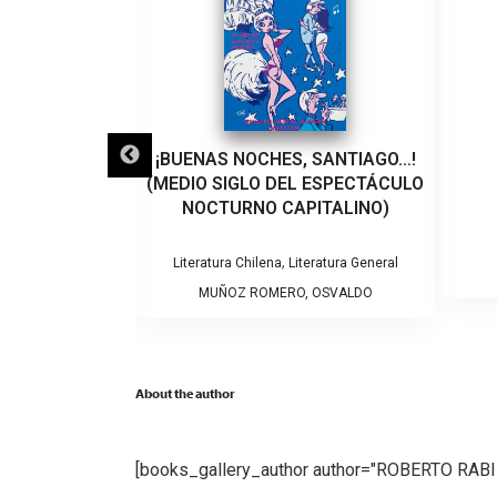
LO QUE VEINTE
¡BUENAS NOCHES, SANTIAGO…!
EÑARON A UN
(MEDIO SIGLO DEL ESPECTÁCULO
VIOLENCIA DE
NOCTURNO CAPITALINO)
RO
,
Literatura Chilena
Literatura General
tura General
MUÑOZ ROMERO, OSVALDO
NTSERRAT
About the author
[books_gallery_author author="ROBERTO RA