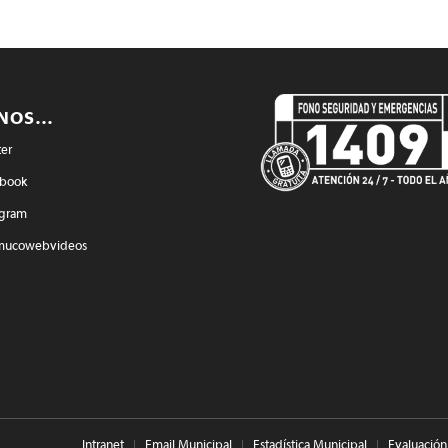
ENOS…
ter
book
agram
mucowebvideos
Intranet
Email Municipal
Estadística Municipal
Evaluación