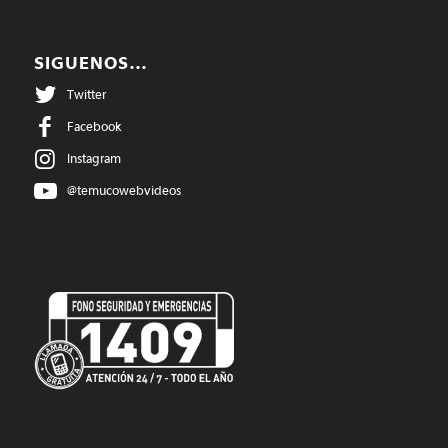
SIGUENOS…
Twitter
Facebook
Instagram
@temucowebvideos