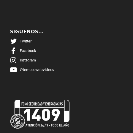
SIGUENOS…
Twitter
Facebook
Instagram
@temucowebvideos