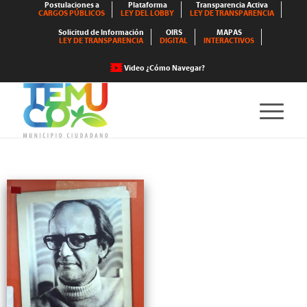
Postulaciones a
Plataforma
Transparencia Activa
CARGOS PÚBLICOS
LEY DEL LOBBY
LEY DE TRANSPARENCIA
Solicitud de Información
OIRS
MAPAS
LEY DE TRANSPARENCIA
DIGITAL
INTERACTIVOS
Video ¿Cómo Navegar?