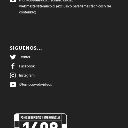
munitco@temuco.cl
(correo oficial)
webmaster@temuco.cl
(exclusivo para temas técnicos y de
contenido)
SIGUENOS…
Twitter
Facebook
Instagram
@temucowebvideos