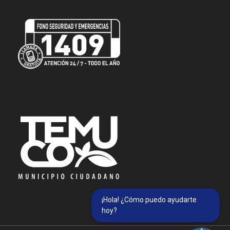
¡Hola! ¿Cómo puedo ayudarte
hoy?