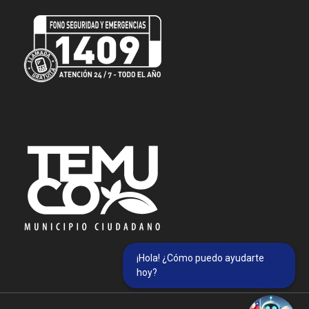
¡Hola! ¿Cómo puedo ayudarte
hoy?