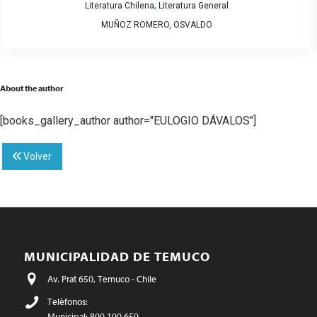
,
Literatura Chilena
Literatura General
MUÑOZ ROMERO, OSVALDO
About the author
[books_gallery_author author="EULOGIO DÁVALOS"]
Volver
MUNICIPALIDAD DE TEMUCO
Av. Prat 650, Temuco - Chile
Teléfonos:
Municipal: 800 100 650