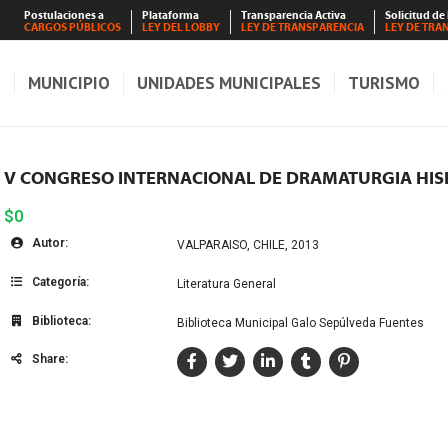
Postulaciones a
Plataforma
Transparencia Activa
Solicitud de
CARGOS PÚBLICOS
LEY DEL LOBBY
LEY DE TRANSPARENCIA
LEY DE TRA
S
MUNICIPIO
UNIDADES MUNICIPALES
TURISMO
V CONGRESO INTERNACIONAL DE DRAMATURGIA HIS
$0
Autor:
VALPARAISO, CHILE, 2013
Categoría:
Literatura General
Biblioteca:
Biblioteca Municipal Galo Sepúlveda Fuentes
Share: