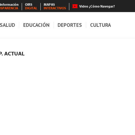
 Información
OIRS
MAPAS
Video ¿Cómo Navegar?
NSPARENCIA
DIGITAL
INTERACTIVOS
SALUD
EDUCACIÓN
DEPORTES
CULTURA
P. ACTUAL