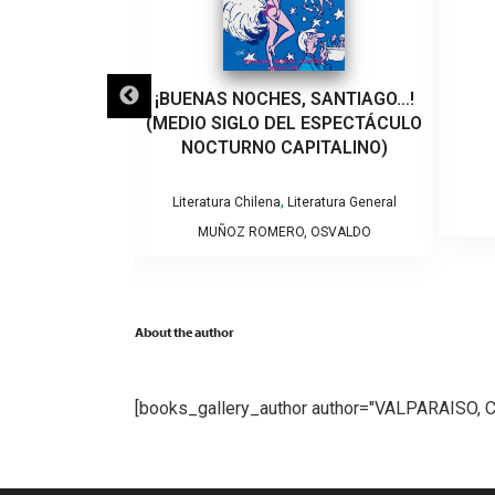
LO QUE VEINTE
¡BUENAS NOCHES, SANTIAGO…!
EÑARON A UN
(MEDIO SIGLO DEL ESPECTÁCULO
VIOLENCIA DE
NOCTURNO CAPITALINO)
RO
,
Literatura Chilena
Literatura General
tura General
MUÑOZ ROMERO, OSVALDO
NTSERRAT
About the author
[books_gallery_author author="VALPARAISO, 