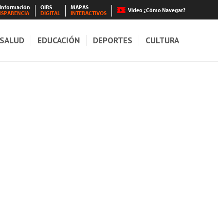
 Información
OIRS
MAPAS
Video ¿Cómo Navegar?
NSPARENCIA
DIGITAL
INTERACTIVOS
SALUD
EDUCACIÓN
DEPORTES
CULTURA