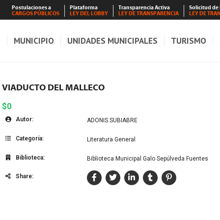
Postulaciones a
Plataforma
Transparencia Activa
Solicitud de
CARGOS PÚBLICOS
LEY DEL LOBBY
LEY DE TRANSPARENCIA
LEY DE TRA
S
MUNICIPIO
UNIDADES MUNICIPALES
TURISMO
VIADUCTO DEL MALLECO
$0
Autor:
ADONIS SUBIABRE
Categoría:
Literatura General
Biblioteca:
Biblioteca Municipal Galo Sepúlveda Fuentes
Share: