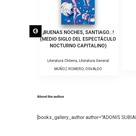
LO QUE VEINTE
¡BUENAS NOCHES, SANTIAGO…!
EÑARON A UN
(MEDIO SIGLO DEL ESPECTÁCULO
VIOLENCIA DE
NOCTURNO CAPITALINO)
RO
,
Literatura Chilena
Literatura General
tura General
MUÑOZ ROMERO, OSVALDO
NTSERRAT
About the author
[books_gallery_author author="ADONIS SUBI