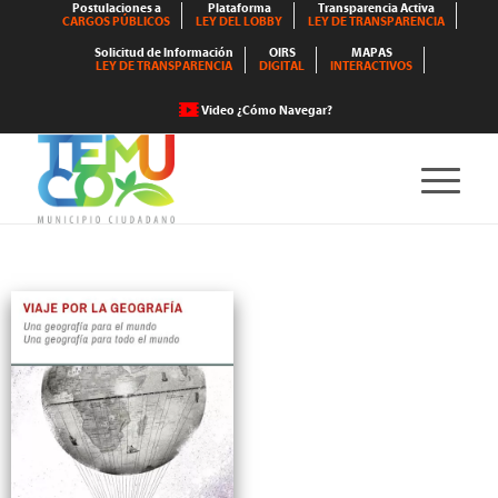
Postulaciones a
Plataforma
Transparencia Activa
CARGOS PÚBLICOS
LEY DEL LOBBY
LEY DE TRANSPARENCIA
Solicitud de Información
OIRS
MAPAS
LEY DE TRANSPARENCIA
DIGITAL
INTERACTIVOS
Video ¿Cómo Navegar?