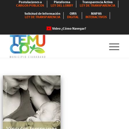
Postulaciones a
Plataforma
Transparencia Activa
CARGOS PÚBLICOS
LEY DEL LOBBY
LEY DE TRANSPARENCIA
Solicitud de Información
OIRS
MAPAS
LEY DE TRANSPARENCIA
DIGITAL
INTERACTIVOS
Video ¿Cómo Navegar?