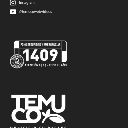
Instagram
@temucowebvideos