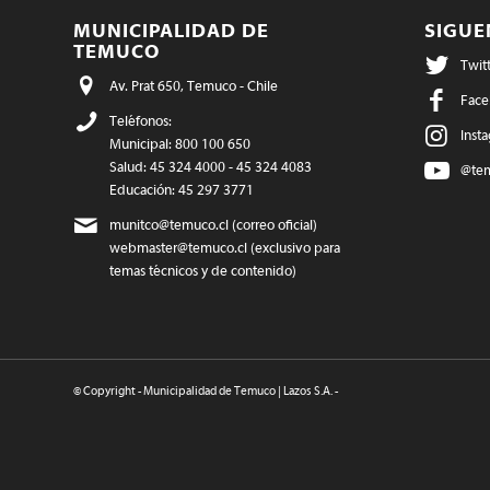
MUNICIPALIDAD DE
SIGU
TEMUCO
Twit
Av. Prat 650, Temuco - Chile
Face
Teléfonos:
Inst
Municipal: 800 100 650
Salud: 45 324 4000 - 45 324 4083
@te
Educación: 45 297 3771
munitco@temuco.cl
(correo oficial)
webmaster@temuco.cl
(exclusivo para
temas técnicos y de contenido)
© Copyright - Municipalidad de Temuco | Lazos S.A. -