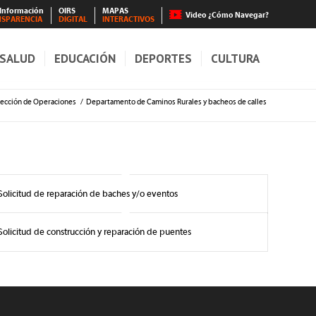
 Información
OIRS
MAPAS
Video ¿Cómo Navegar?
NSPARENCIA
DIGITAL
INTERACTIVOS
SALUD
EDUCACIÓN
DEPORTES
CULTURA
rección de Operaciones
/
Departamento de Caminos Rurales y bacheos de calles
Solicitud de reparación de baches y/o eventos
Solicitud de construcción y reparación de puentes