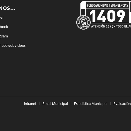
ENOS…
ter
book
agram
mucowebvideos
Intranet
Email Municipal
Estadística Municipal
Evaluación