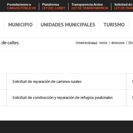
Postulaciones a
Plataforma
Transparencia Activa
Solicitud de
CARGOS PÚBLICOS
LEY DEL LOBBY
LEY DE TRANSPARENCIA
LEY DE TRA
S
MUNICIPIO
UNIDADES MUNICIPALES
TURISMO
de calles
Usted está aquí:
Inicio
/
direccion
/
Di
Solicitud de reparación de caminos rurales
Solicitud de construcción y reparación de refugios peatonales