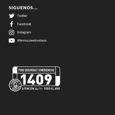
SIGUENOS…
Twitter
Facebook
Instagram
@temucowebvideos